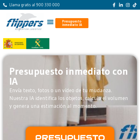
Llama gratis al 900 330 000
Presupuesto
inmediato IA
Presupuesto inmediato con
IA
Envía texto, fotos o un vídeo de tu mudanza.
Nuestra IA identifica los objetos, calcula el volumen
y genera una estimación al momento.
PRESUPUESTO