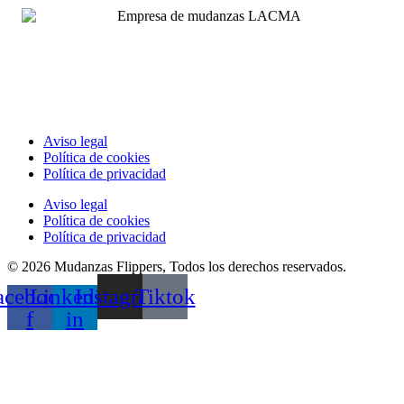
Aviso legal
Política de cookies
Política de privacidad
Aviso legal
Política de cookies
Política de privacidad
© 2026 Mudanzas Flippers, Todos los derechos reservados.
acebook-
Linkedin-
Instagram
Tiktok
f
in