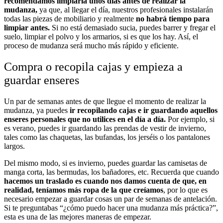
recomendamos limpiarla unos días antes de realizar la
mudanza,
ya que, al llegar el día, nuestros profesionales instalarán
todas las piezas de mobiliario y realmente
no habrá tiempo para
limpiar antes.
Si no está demasiado sucia, puedes barrer y fregar el
suelo, limpiar el polvo y los armarios, si es que los hay. Así, el
proceso de mudanza será mucho más rápido y eficiente.
Compra o recopila cajas y empieza a
guardar enseres
Un par de semanas antes de que llegue el momento de realizar la
mudanza, ya puedes
ir recopilando cajas e ir guardando aquellos
enseres personales que no utilices en el día a día.
Por ejemplo, si
es verano, puedes ir guardando las prendas de vestir de invierno,
tales como las chaquetas, las bufandas, los jerséis o los pantalones
largos.
Del mismo modo, si es invierno, puedes guardar las camisetas de
manga corta, las bermudas, los bañadores, etc. Recuerda que cuando
hacemos un traslado es cuando nos damos cuenta de que, en
realidad, teníamos más ropa de la que creíamos
, por lo que es
necesario empezar a guardar cosas un par de semanas de antelación.
Si te preguntabas “¿cómo puedo hacer una mudanza más práctica?”,
esta es una de las mejores maneras de empezar.