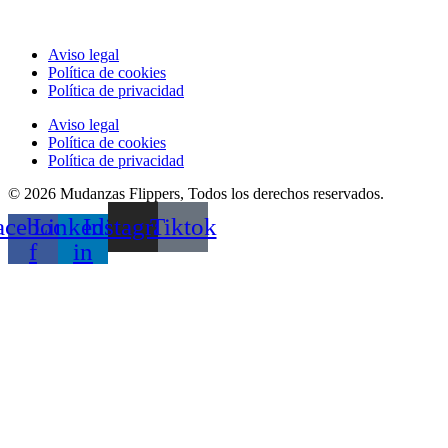
Aviso legal
Política de cookies
Política de privacidad
Aviso legal
Política de cookies
Política de privacidad
© 2026 Mudanzas Flippers, Todos los derechos reservados.
acebook-
Linkedin-
Instagram
Tiktok
f
in