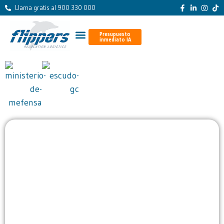
Llama gratis al 900 330 000
Presupuesto
inmediato IA
Presupuesto inmediato con
IA
Envía texto, fotos o un vídeo de tu mudanza.
Nuestra IA identifica los objetos, calcula el volumen
y genera una estimación al momento.