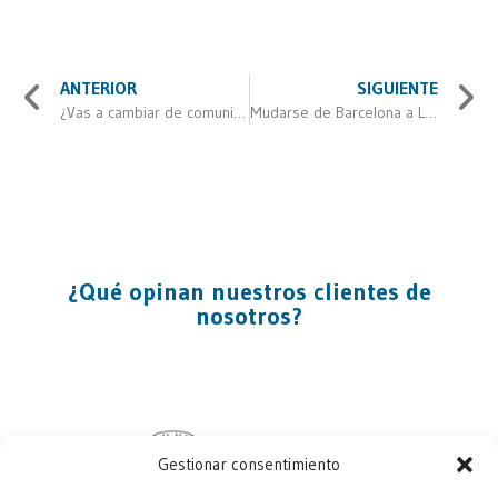
ANTERIOR
SIGUIENTE
¿Vas a cambiar de comunidad autónoma? Esto es lo que necesitas saber
Mudarse de Barcelona a Latinoamérica: pasos claves para una mudanza exitosa
¿Qué opinan nuestros clientes de
nosotros?
Gestionar consentimiento