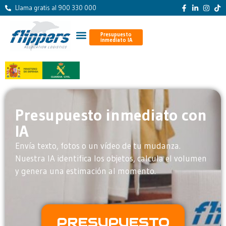
Llama gratis al 900 330 000
Presupuesto
inmediato IA
Presupuesto inmediato con
IA
Envía texto, fotos o un vídeo de tu mudanza.
Nuestra IA identifica los objetos, calcula el volumen
y genera una estimación al momento.
PRESUPUESTO