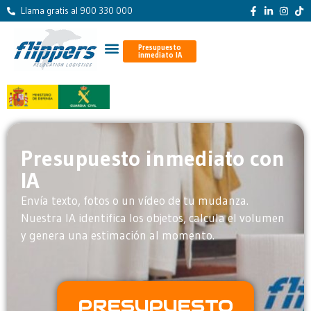
Llama gratis al 900 330 000
Presupuesto
inmediato IA
Presupuesto inmediato con
IA
Envía texto, fotos o un vídeo de tu mudanza.
Nuestra IA identifica los objetos, calcula el volumen
y genera una estimación al momento.
PRESUPUESTO