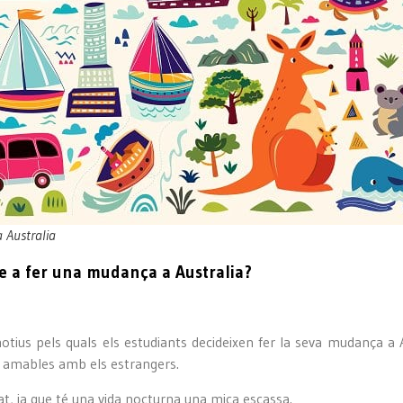
 Australia
-se a fer una mudança a Australia?
ius pels quals els estudiants decideixen fer la seva mudança a Aus
lt amables amb els estrangers.
tat, ja que té una vida nocturna una mica escassa.