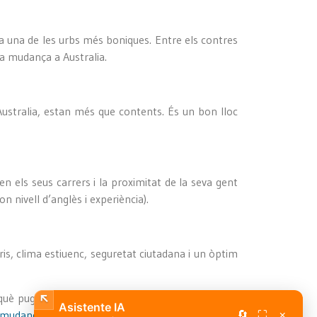
a una de les urbs més boniques. Entre els contres
eva mudança a Australia.
Australia, estan més que contents. És un bon lloc
en els seus carrers i la proximitat de la seva gent
 nivell d’anglès i experiència).
ris, clima estiuenc, seguretat ciutadana i un òptim
perquè puguis començar una nova vida de a l’manera
Asistente IA
🔄
⛶
×
mudances internacionals
, també en
mudances a