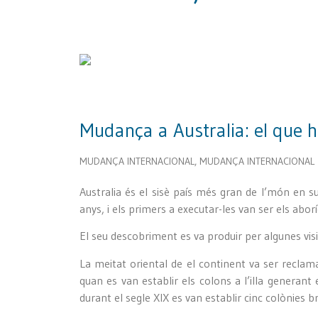
Mudança a Australia: el que h
MUDANÇA INTERNACIONAL
,
MUDANÇA INTERNACIONAL
Australia és el sisè país més gran de l’món en s
anys, i els primers a executar-les van ser els abor
El seu descobriment es va produir per algunes vis
La meitat oriental de el continent va ser reclam
quan es van establir els colons a l’illa generan
durant el segle XIX es van establir cinc colònies b