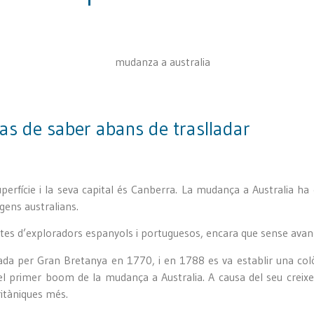
as de saber abans de traslladar
uperfície i la seva capital és Canberra. La mudança a Australia ha
ígens australians.
ites d’exploradors espanyols i portuguesos, encara que sense avança
ada per Gran Bretanya en 1770, i en 1788 es va establir una colò
t el primer boom de la mudança a Australia. A causa del seu creix
ritàniques més.