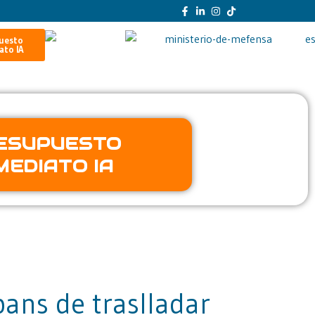
uesto
ato IA
ESUPUESTO
MEDIATO IA
bans de traslladar