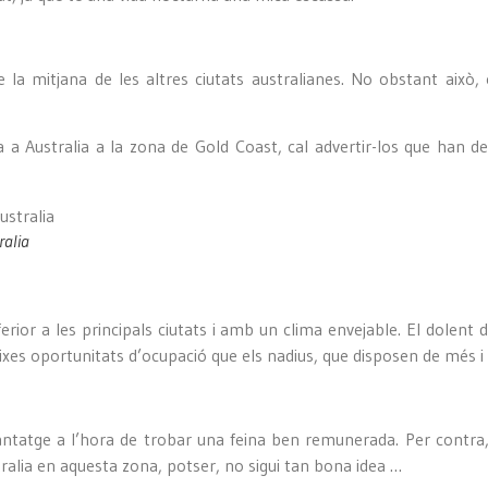
a mitjana de les altres ciutats australianes. No obstant això, el 
 a Australia a la zona de Gold Coast, cal advertir-los que han 
ralia
ferior a les principals ciutats i amb un clima envejable. El dolent 
es oportunitats d’ocupació que els nadius, que disposen de més i mi
vantatge a l’hora de trobar una feina ben remunerada. Per contra, 
stralia en aquesta zona, potser, no sigui tan bona idea …