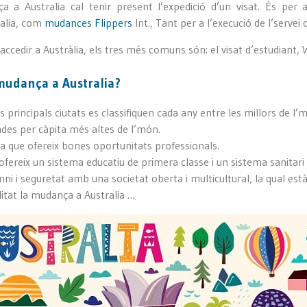
ça a Australia cal tenir present l’expedició d’un visat. És pe
ralia, com
mudances Flippers
Int., Tant per a l’execució de l’servei
accedir a Austràlia, els tres més comuns són: el visat d’estudiant, Wo
mudança a Australia?
es principals ciutats es classifiquen cada any entre les millors de l’
endes per càpita més altes de l’món.
a que ofereix bones oportunitats professionals.
 ofereix un sistema educatiu de primera classe i un sistema sanitari 
ni i seguretat amb una societat oberta i multicultural, la qual es
litat la mudança a Australia …