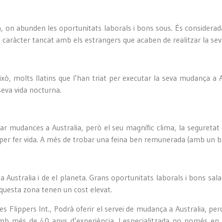
, on abunden les oportunitats laborals i bons sous. És considerad
l seu caràcter tancat amb els estrangers que acaben de realitzar la s
ò, molts llatins que l’han triat per executar la seva mudança a 
 seva vida nocturna.
tzar mudances a Australia, però el seu magnífic clima, la seguretat 
 per fer vida. A més de trobar una feina ben remunerada (amb un bon
 Australia i de el planeta. Grans oportunitats laborals i bons sala
 aquesta zona tenen un cost elevat.
nces Flippers Int., Podrà oferir el servei de mudança a Australia, 
mb més de 40 anys d’experiència. I especialitzada no només en