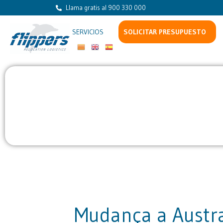
Llama gratis al 900 330 000
SERVICIOS
SOLICITAR PRESUPUESTO
Presupuesto inmediato
Envía texto, fotos o un vídeo de tu mudanza.
objetos, calcula el volumen y genera una e
Mudança a Austral