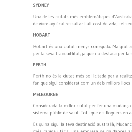
SYDNEY
Una de les ciutats més emblemàtiques d’Australia
de viure aquí cal ressaltar l’alt cost de vida, i e
HOBART
Hobart és una ciutat menys coneguda. Malgrat aix
per la seva tranquil·litat, ja que no destaca per la
PERTH
Perth no és la ciutat més sol·licitada per a reali
fan que sigui considerat com un dels millors llocs
MELBOURNE
Considerada la millor ciutat per fer una mudança a
sistema públic de salut. Tot i que els lloguers en
Es quina sigui la teva destinació australià, Muda
més ràpida i fàcil. Una empresa de mudances a