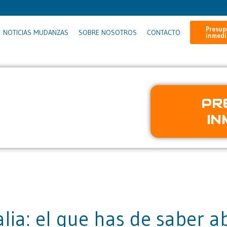
Presup
NOTICIAS MUDANZAS
SOBRE NOSOTROS
CONTACTO
inmedi
 con IA
PR
 Nuestra IA identifica los
IN
stimación al momento.
ia: el que has de saber a