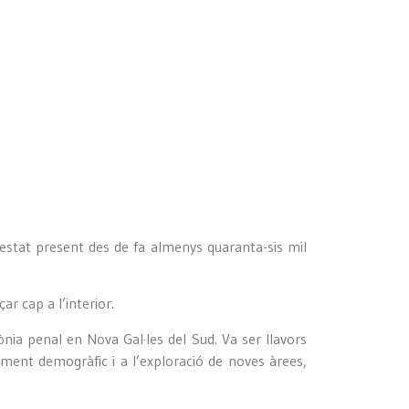
 estat present des de fa almenys quaranta-sis mil
r cap a l’interior.
nia penal en Nova Gal·les del Sud. Va ser llavors
ement demogràfic i a l’exploració de noves àrees,