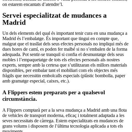
on estarem encantats d’atendre’l.
Servei especialitzat de mudances a
Madrid
Un dels elements del qual és important tenir cura en una mudança a
Madrid és l’embalatge. És important que tingui en compte que,
malgrat que el trasllat dels seus efectes personals no impliqui més de
dues hores de camí, es poden fer malbé si no s’embalen de la forma
adequada. Pot sentir-se tranquil si confia el desmuntatge dels seus
mobles i l’empaquetatge de tots els efectes personals als nostres
experts, sempre amb la certesa que s’utilitzaran els millors materials
disponibles, per embalar tant el mobiliari com els objectes més
fràgils que necessitin embolcalls especials (plàstic bombolla, paper
amb gramatge especial, caixes, etc.).
A Flippers estem preparats per a qualsevol
circumstància.
A Flippers comptarà per a la seva mudança a Madrid amb una flota
de vehicles de transport moderna, eficaç i totalment adaptada a les
seves necessitats de càrrega. Estem especialitzats en mudances de
grans volums i disposem de l’última tecnologia aplicada a tots els
moviments.