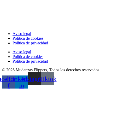
Aviso legal
Política de cookies
Política de privacidad
Aviso legal
Política de cookies
Política de privacidad
© 2026 Mudanzas Flippers, Todos los derechos reservados.
acebook-
Linkedin-
Instagram
Tiktok
f
in