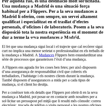
Per aquesta raó, és una destinació molt sol·licitada.
Una mudança a Madrid és una situació força
habitual per a Flippers. Per a la seva mudances a
Madrid li oferim, com sempre, un servei altament
qualificat i especialitzat en el trasllat d’efectes
personals, d’oficines i de laboratoris. Posem a la seva
disposició tota la nostra experiència en el moment de
dur a terme la seva mudances a Madrid.
Mudances a Madrid
El fet que una mudança sigui local i el trajecte que cal recórrer sigui
curt no implica una menor serietat o professionalitat en els treballs de
la mudança a Madrid. A
Mudances
Flippers hem estandarditzat una
sèrie de processos que garanteixen l’èxit d’una mudança.
A Flippers ens agrada fer les coses ben fetes; per això disposem
d’una assegurança de responsabilitat civil que cobreix els
treballadors, l’habitatge i els nostres clients durant la mudança.
També disposem d’assegurances a mida per a cada tipus de
mudança, si el client ho desitja.
Per a conèixer tots els detalls que Flippers pot oferir-li en la seva
mudança a Madrid, pot posar-se en contacte amb nosaltres per a
sol·licitar un pressupost pel mitjà que li resulti més còmode: correu
electrònic, trucada de telèfon o visita personal a les nostres oficines,