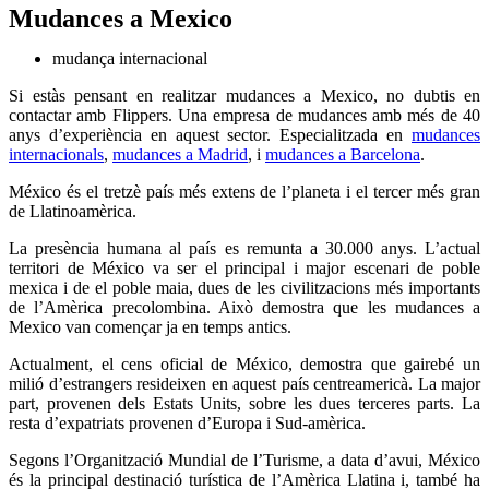
Mudances a Mexico
mudança internacional
Si estàs pensant en realitzar mudances a Mexico, no dubtis en
contactar amb Flippers. Una empresa de mudances amb més de 40
anys d’experiència en aquest sector. Especialitzada en
mudances
internacionals
,
mudances a Madrid
, i
mudances a Barcelona
.
México és el tretzè país més extens de l’planeta i el tercer més gran
de Llatinoamèrica.
La presència humana al país es remunta a 30.000 anys. L’actual
territori de México va ser el principal i major escenari de poble
mexica i de el poble maia, dues de les civilitzacions més importants
de l’Amèrica precolombina. Això demostra que les mudances a
Mexico van començar ja en temps antics.
Actualment, el cens oficial de México, demostra que gairebé un
milió d’estrangers resideixen en aquest país centreamericà. La major
part, provenen dels Estats Units, sobre les dues terceres parts. La
resta d’expatriats provenen d’Europa i Sud-amèrica.
Segons l’Organització Mundial de l’Turisme, a data d’avui, México
és la principal destinació turística de l’Amèrica Llatina i, també ha