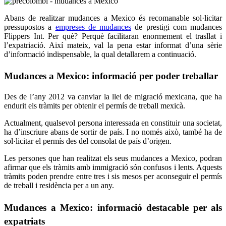
Abans de realitzar mudances a Mexico és recomanable sol·licitar
pressupostos a
empreses de mudances
de prestigi com mudances
Flippers Int. Per què? Perquè facilitaran enormement el trasllat i
l’expatriació. Així mateix, val la pena estar informat d’una sèrie
d’informació indispensable, la qual detallarem a continuació.
Mudances a Mexico: informació per poder treballar
Des de l’any 2012 va canviar la llei de migració mexicana, que ha
endurit els tràmits per obtenir el permís de treball mexicà.
Actualment, qualsevol persona interessada en constituir una societat,
ha d’inscriure abans de sortir de país. I no només això, també ha de
sol·licitar el permís des del consolat de país d’origen.
Les persones que han realitzat els seus mudances a Mexico, podran
afirmar que els tràmits amb immigració són confusos i lents. Aquests
tràmits poden prendre entre tres i sis mesos per aconseguir el permís
de treball i residència per a un any.
Mudances a Mexico: informació destacable per als
expatriats