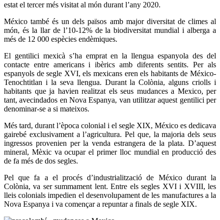
estat el tercer més visitat al món durant l’any 2020.
México també és un dels països amb major diversitat de climes al
món, és la llar de l’10-12% de la biodiversitat mundial i alberga a
més de 12 000 espècies endèmiques.
El gentilici mexicà s’ha emprat en la llengua espanyola des del
contacte entre americans i ibèrics amb diferents sentits. Per als
espanyols de segle XVI, els mexicans eren els habitants de México-
Tenochtitlan i la seva llengua. Durant la Colònia, alguns criolls i
habitants que ja havien realitzat els seus mudances a Mexico, per
tant, avecindados en Nova Espanya, van utilitzar aquest gentilici per
denominar-se a si mateixos.
Més tard, durant l’època colonial i el segle XIX, México es dedicava
gairebé exclusivament a l’agricultura. Pel que, la majoria dels seus
ingressos provenien per la venda estrangera de la plata. D’aquest
mineral, Mèxic va ocupar el primer lloc mundial en producció des
de fa més de dos segles.
Pel que fa a el procés d’industrialització de México durant la
Colònia, va ser summament lent. Entre els segles XVI i XVIII, les
lleis colonials impedien el desenvolupament de les manufactures a la
Nova Espanya i va començar a repuntar a finals de segle XIX.