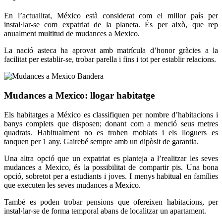
En l’actualitat, México està considerat com el millor país per
instal·lar-se com expatriat de la planeta. És per això, que rep
anualment multitud de mudances a Mexico.
La nació asteca ha aprovat amb matrícula d’honor gràcies a la
facilitat per establir-se, trobar parella i fins i tot per establir relacions.
Mudances a Mexico: llogar habitatge
Els habitatges a México es classifiquen per nombre d’habitacions i
banys complets que disposen; donant com a menció seus metres
quadrats. Habitualment no es troben moblats i els lloguers es
tanquen per 1 any. Gairebé sempre amb un dipòsit de garantia.
Una altra opció que un expatriat es planteja a l’realitzar les seves
mudances a Mexico, és la possibilitat de compartir pis. Una bona
opció, sobretot per a estudiants i joves. I menys habitual en famílies
que executen les seves mudances a Mexico.
També es poden trobar pensions que ofereixen habitacions, per
instal·lar-se de forma temporal abans de localitzar un apartament.