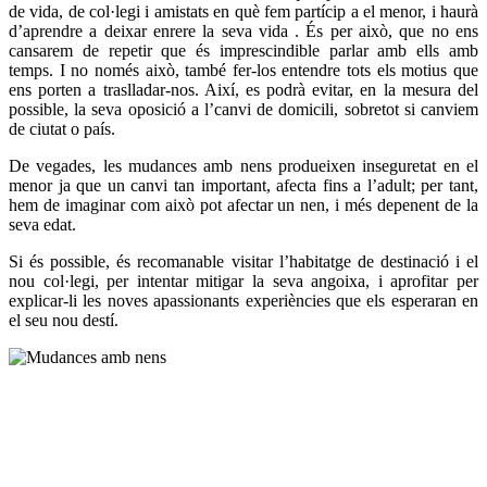
de vida, de col·legi i amistats en què fem partícip a el menor, i haurà
d’aprendre a deixar enrere la seva vida . És per això, que no ens
cansarem de repetir que és imprescindible parlar amb ells amb
temps. I no només això, també fer-los entendre tots els motius que
ens porten a traslladar-nos. Així, es podrà evitar, en la mesura del
possible, la seva oposició a l’canvi de domicili, sobretot si canviem
de ciutat o país.
De vegades, les mudances amb nens produeixen inseguretat en el
menor ja que un canvi tan important, afecta fins a l’adult; per tant,
hem de imaginar com això pot afectar un nen, i més depenent de la
seva edat.
Si és possible, és recomanable visitar l’habitatge de destinació i el
nou col·legi, per intentar mitigar la seva angoixa, i aprofitar per
explicar-li les noves apassionants experiències que els esperaran en
el seu nou destí.