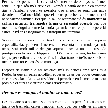
Per als més petits de la casa, si són menors de 3 anys, serà més
senzill ja que són més flexibles. Només s’haurà de tenir en compte
que a l’arribar a destí és possible que el nen se senti una mica
desorientat. Cal no oblidar que els nens perceben en tot moment el
nerviosisme familiar. Pel que la millor recomanació és
mantenir la
calma i intentar transmetre la major serenitat possible
per, que
mentre es dugui a terme la mudança amb nens, el petit no percebi
estrès. Així ens assegurarem la tranquil·litat familiar.
Sempre es recomana contractar els serveis d’una empresa
especialitzada, però en si necessitem executar una mudança amb
nens, serà molt millor delegar aquesta tasca a una empresa de
prestigi com la nostra Flippers Int. D’aquesta manera, tindrem més
temps per dedicar als nostres fills i evitar transmetre’ls nerviosisme
mentre duri tot el procés de mudança.
L’època de l’any que sol haver-hi més mudances amb nens és a
l’estiu, ja que els pares aprofiten aquestes dates per poder començar
el curs escolar a la nova residència i pertorbar en la menor manera
possible el curs i evitar problemes d’adaptació.
Per què és complicat mudar-se amb nens?
Les mudances amb nens són més complicades perquè no només es
tracta de traslladar caixes i mobles, sinó que, per a ells, és un canvi