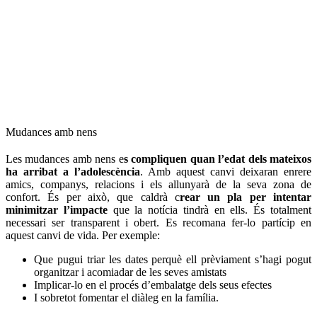
Mudances amb nens
Les mudances amb nens e
s compliquen quan l’edat dels mateixos
ha arribat a l’adolescència
. Amb aquest canvi deixaran enrere
amics, companys, relacions i els allunyarà de la seva zona de
confort. És per això, que caldrà c
rear un pla per intentar
minimitzar l’impacte
que la notícia tindrà en ells. És totalment
necessari ser transparent i obert. Es recomana fer-lo partícip en
aquest canvi de vida. Per exemple:
Que pugui triar les dates perquè ell prèviament s’hagi pogut
organitzar i acomiadar de les seves amistats
Implicar-lo en el procés d’embalatge dels seus efectes
I sobretot fomentar el diàleg en la família.