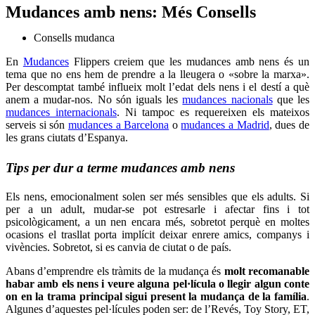
Mudances amb nens: Més Consells
Consells mudanca
En
Mudances
Flippers creiem que les mudances amb nens és un
tema que no ens hem de prendre a la lleugera o «sobre la marxa».
Per descomptat també influeix molt l’edat dels nens i el destí a què
anem a mudar-nos. No són iguals les
mudances nacionals
que les
mudances internacionals
. Ni tampoc es requereixen els mateixos
serveis si són
mudances a Barcelona
o
mudances a Madrid
, dues de
les grans ciutats d’Espanya.
Tips per dur a terme mudances amb nens
Els nens, emocionalment solen ser més sensibles que els adults. Si
per a un adult, mudar-se pot estresarle i afectar fins i tot
psicològicament, a un nen encara més, sobretot perquè en moltes
ocasions el trasllat porta implícit deixar enrere amics, companys i
vivències. Sobretot, si es canvia de ciutat o de país.
Abans d’emprendre els tràmits de la mudança és
molt recomanable
habar amb els nens i veure alguna pel·lícula o llegir algun conte
on en la trama principal sigui present la mudança de la família
.
Algunes d’aquestes pel·lícules poden ser: de l’Revés, Toy Story, ET,