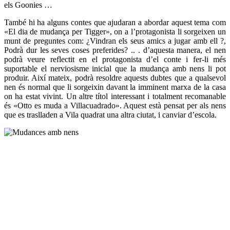
els Goonies …
També hi ha alguns contes que ajudaran a abordar aquest tema com
«El dia de mudança per Tigger», on a l’protagonista li sorgeixen un
munt de preguntes com: ¿Vindran els seus amics a jugar amb ell ?,
Podrà dur les seves coses preferides? .. . d’aquesta manera, el nen
podrà veure reflectit en el protagonista d’el conte i fer-li més
suportable el nerviosisme inicial que la mudança amb nens li pot
produir. Així mateix, podrà resoldre aquests dubtes que a qualsevol
nen és normal que li sorgeixin davant la imminent marxa de la casa
on ha estat vivint. Un altre títol interessant i totalment recomanable
és «Otto es muda a Villacuadrado». Aquest està pensat per als nens
que es traslladen a Vila quadrat una altra ciutat, i canviar d’escola.