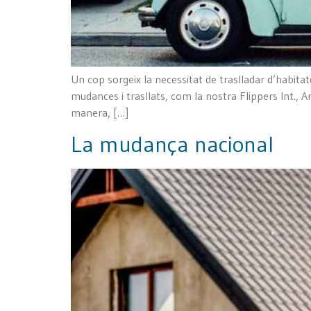
Un cop sorgeix la necessitat de traslladar d’habita
mudances i trasllats, com la nostra Flippers Int., A
manera, […]
La mudança nacional