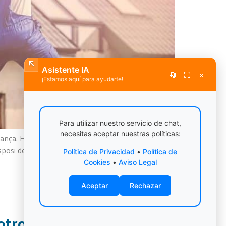
Asistente IA
🔄
⛶
×
¡Estamos aquí para ayudarte!
Para utilizar nuestro servicio de chat,
necesitas aceptar nuestras políticas:
dança. Haver buscat diferents opcions i finalment,
osi dels mitjans tècnics i humans necessaris, així
Política de Privacidad
•
Política de
Cookies
•
Aviso Legal
Aceptar
Rechazar
otros?