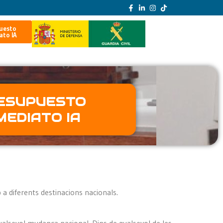
uesto
ato IA
ESUPUESTO
MEDIATO IA
a diferents destinacions nacionals.