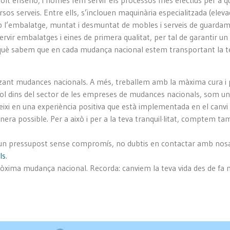
lt enserio, i només fem servir els processos més efectius per a q
ersos serveis. Entre ells, s’inclouen maquinària especialitzada (ele
mb l’embalatge, muntat i desmuntat de mobles i serveis de guardam
ir embalatges i eines de primera qualitat, per tal de garantir un tra
rquè sabem que en cada mudança nacional estem transportant la te
ant mudances nacionals. A més, treballem amb la màxima cura i p
dins del sector de les empreses de mudances nacionals, som un
ixi en una experiència positiva que està implementada en el canvi
anera possible. Per a això i per a la teva tranquil·litat, comptem
un pressupost sense compromís, no dubtis en contactar amb nosalt
ls
.
ròxima mudança nacional. Recorda: canviem la teva vida des de fa 