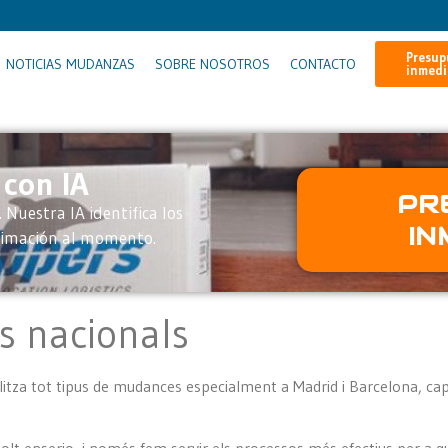
Presup
NOTICIAS MUDANZAS
SOBRE NOSOTROS
CONTACTO
inmedi
 con IA
PR
 Nuestra IA identifica los
IN
stimación al momento.
 nacionals
itza tot tipus de mudances especialment a Madrid i Barcelona, cap 