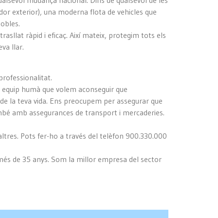
ualsevol mudança nacional. Dins de qualsevol de les
vador exterior), una moderna flota de vehicles que
obles.
sllat ràpid i eficaç. Així mateix, protegim tots els
va llar.
rofessionalitat.
 equip humà que volem aconseguir que
 de la teva vida. Ens preocupem per assegurar que
 també amb assegurances de transport i mercaderies.
res. Pots fer-ho a través del telèfon 900.330.000
més de 35 anys. Som la millor empresa del sector