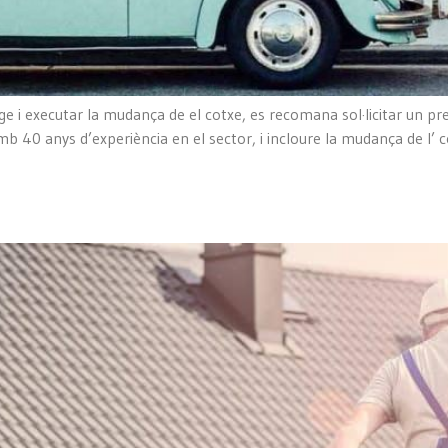
tge i executar la mudança de el cotxe, es recomana sol·licitar un 
mb 40 anys d’experiència en el sector, i incloure la mudança de l’ c