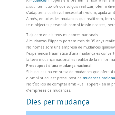
A
Mudances
Flippers ens prenem la nostra feina mo
mudances nacionals
que vulguis realitzar, oferim div
s’adapten a qualsevol necessitat i volum, ajuda a
A més, en totes les mudances que realitzem, fem serv
teus objectes personals com si fossin nostres, pe
T’ajudem en els teus mudances nacionals
A Mudanzas Flippers portem més de 35 anys realitz
No només som una empresa de mudances qualsevol 
l’experiència traumàtica d’una mudança es converte
la teva mudança nacional es realitzi de la millor m
Pressupost d’una mudança nacional
Si busques una empresa de mudances que ofereixi 
o omplint aquest pressupost de
mudances naciona
No t’oblidis de comptar amb «La Flippers» en la p
d’empreses de mudances.
Dies per mudança