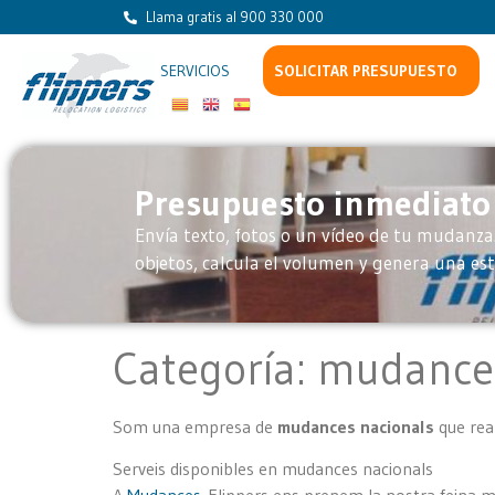
Llama gratis al 900 330 000
SERVICIOS
SOLICITAR PRESUPUESTO
Presupuesto inmediato
Envía texto, fotos o un vídeo de tu mudanza.
objetos, calcula el volumen y genera una e
Categoría:
mudances
Som una empresa de
mudances nacionals
que real
Serveis disponibles en mudances nacionals