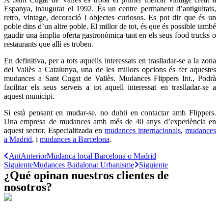
Espanya, inaugurat el 1992. És un centre permanent d’antiguitats,
retro, vintage, decoració i objectes curiosos. Es pot dir que és un
poble dins d’un altre poble. El millor de tot, és que és possible també
gaudir una àmplia oferta gastronòmica tant en els seus food trucks o
restaurants que allí es troben.
En definitiva, per a tots aquells interessats en traslladar-se a la zona
del Vallès a Catalunya, una de les millors opcions és fer aquestes
mudances a Sant Cugat de Vallès. Mudances Flippers Int., Podrà
facilitar els seus serveis a tot aquell interessat en traslladar-se a
aquest municipi.
Si està pensant en mudar-se, no dubti en contactar amb Flippers.
Una empresa de mudances amb més de 40 anys d’experiència en
aquest sector. Especialitzada en
mudances internacionals
,
mudances
a Madrid
, i
mudances a Barcelona
.
Ant
Anterior
Mudança local Barcelona o Madrid
Siguiente
Mudances Badalona: Urbanisme
Siguiente
¿Qué opinan nuestros clientes de
nosotros?