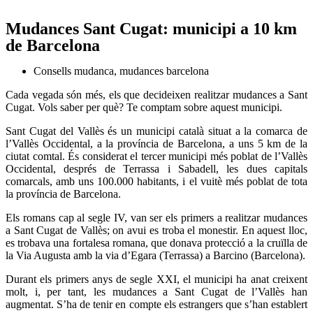
Mudances Sant Cugat: municipi a 10 km
de Barcelona
Consells mudanca
,
mudances barcelona
Cada vegada són més, els que decideixen realitzar mudances a Sant
Cugat. Vols saber per què? Te comptam sobre aquest municipi.
Sant Cugat del Vallès és un municipi català situat a la comarca de
l’Vallès Occidental, a la província de Barcelona, ​​a uns 5 km de la
ciutat comtal. És considerat el tercer municipi més poblat de l’Vallès
Occidental, després de Terrassa i Sabadell, les dues capitals
comarcals, amb uns 100.000 habitants, i el vuitè més poblat de tota
la província de Barcelona.
Els romans cap al segle IV, van ser els primers a realitzar mudances
a Sant Cugat de Vallès; on avui es troba el monestir. En aquest lloc,
es trobava una fortalesa romana, que donava protecció a la cruïlla de
la Via Augusta amb la via d’Egara (Terrassa) a Barcino (Barcelona).
Durant els primers anys de segle XXI, el municipi ha anat creixent
molt, i, per tant, les mudances a Sant Cugat de l’Vallès han
augmentat. S’ha de tenir en compte els estrangers que s’han establert