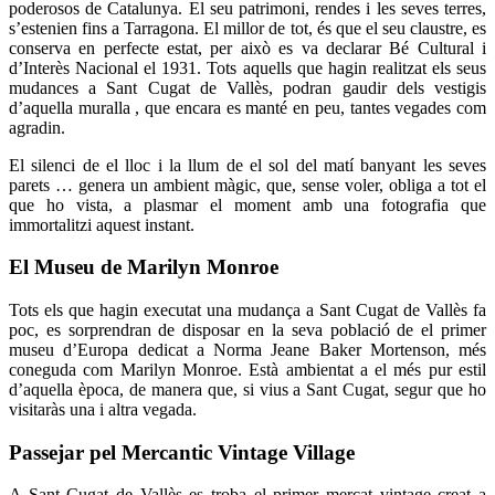
poderosos de Catalunya. El seu patrimoni, rendes i les seves terres,
s’estenien fins a Tarragona. El millor de tot, és que el seu claustre, es
conserva en perfecte estat, per això es va declarar Bé Cultural i
d’Interès Nacional el 1931. Tots aquells que hagin realitzat els seus
mudances a Sant Cugat de Vallès, podran gaudir dels vestigis
d’aquella muralla , que encara es manté en peu, tantes vegades com
agradin.
El silenci de el lloc i la llum de el sol del matí banyant les seves
parets … genera un ambient màgic, que, sense voler, obliga a tot el
que ho vista, a plasmar el moment amb una fotografia que
immortalitzi aquest instant.
El Museu de Marilyn Monroe
Tots els que hagin executat una mudança a Sant Cugat de Vallès fa
poc, es sorprendran de disposar en la seva població de el primer
museu d’Europa dedicat a Norma Jeane Baker Mortenson, més
coneguda com Marilyn Monroe. Està ambientat a el més pur estil
d’aquella època, de manera que, si vius a Sant Cugat, segur que ho
visitaràs una i altra vegada.
Passejar pel Mercantic Vintage Village
A Sant Cugat de Vallès es troba el primer mercat vintage creat a