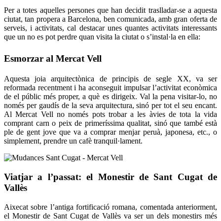
Per a totes aquelles persones que han decidit traslladar-se a aquesta
ciutat, tan propera a Barcelona, ​​ben comunicada, amb gran oferta de
serveis, i activitats, cal destacar unes quantes activitats interessants
que un no es pot perdre quan visita la ciutat o s’instal·la en ella:
Esmorzar al Mercat Vell
Aquesta joia arquitectònica de principis de segle XX, va ser
reformada recentment i ha aconseguit impulsar l’activitat econòmica
de el públic més proper, a què es dirigeix. Val la pena visitar-lo, no
només per gaudís de la seva arquitectura, sinó per tot el seu encant.
Al Mercat Vell no només pots trobar a les àvies de tota la vida
comprant carn o peix de primeríssima qualitat, sinó que també està
ple de gent jove que va a comprar menjar peruà, japonesa, etc., o
simplement, prendre un cafè tranquil·lament.
Viatjar a l’passat: el Monestir de Sant Cugat de
Vallès
Aixecat sobre l’antiga fortificació romana, comentada anteriorment,
el Monestir de Sant Cugat de Vallès va ser un dels monestirs més