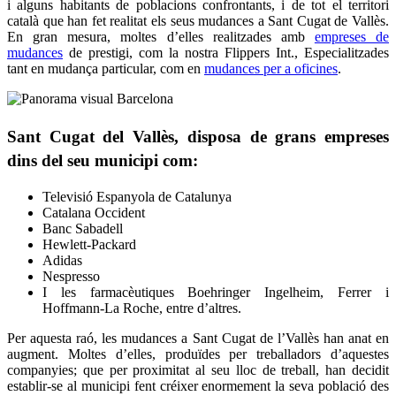
i alguns habitants de poblacions confrontants, i de tot el territori
català que han fet realitat els seus mudances a Sant Cugat de Vallès.
En gran mesura, moltes d’elles realitzades amb
empreses de
mudances
de prestigi, com la nostra Flippers Int., Especialitzades
tant en mudança particular, com en
mudances per a oficines
.
Sant Cugat del Vallès, disposa de grans empreses
dins del seu municipi com:
Televisió Espanyola de Catalunya
Catalana Occident
Banc Sabadell
Hewlett-Packard
Adidas
Nespresso
I les farmacèutiques Boehringer Ingelheim, Ferrer i
Hoffmann-La Roche, entre d’altres.
Per aquesta raó, les mudances a Sant Cugat de l’Vallès han anat en
augment. Moltes d’elles, produïdes per treballadors d’aquestes
companyies; que per proximitat al seu lloc de treball, han decidit
establir-se al municipi fent créixer enormement la seva població des