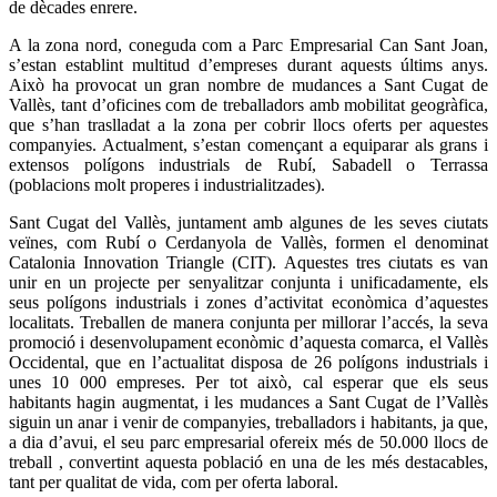
de dècades enrere.
A la zona nord, coneguda com a Parc Empresarial Can Sant Joan,
s’estan establint multitud d’empreses durant aquests últims anys.
Això ha provocat un gran nombre de mudances a Sant Cugat de
Vallès, tant d’oficines com de treballadors amb mobilitat geogràfica,
que s’han traslladat a la zona per cobrir llocs oferts per aquestes
companyies. Actualment, s’estan començant a equiparar als grans i
extensos polígons industrials de Rubí, Sabadell o Terrassa
(poblacions molt properes i industrialitzades).
Sant Cugat del Vallès, juntament amb algunes de les seves ciutats
veïnes, com Rubí o Cerdanyola de Vallès, formen el denominat
Catalonia Innovation Triangle (CIT). Aquestes tres ciutats es van
unir en un projecte per senyalitzar conjunta i unificadamente, els
seus polígons industrials i zones d’activitat econòmica d’aquestes
localitats. Treballen de manera conjunta per millorar l’accés, la seva
promoció i desenvolupament econòmic d’aquesta comarca, el Vallès
Occidental, que en l’actualitat disposa de 26 polígons industrials i
unes 10 000 empreses. Per tot això, cal esperar que els seus
habitants hagin augmentat, i les mudances a Sant Cugat de l’Vallès
siguin un anar i venir de companyies, treballadors i habitants, ja que,
a dia d’avui, el seu parc empresarial ofereix més de 50.000 llocs de
treball , convertint aquesta població en una de les més destacables,
tant per qualitat de vida, com per oferta laboral.