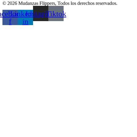
© 2026 Mudanzas Flippers, Todos los derechos reservados.
acebook-
Linkedin-
Instagram
Tiktok
f
in