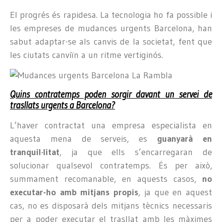
El progrés és rapidesa. La tecnologia ho fa possible i
les empreses de mudances urgents Barcelona, han
sabut adaptar-se als canvis de la societat, fent que
les ciutats canviïn a un ritme vertiginós.
Quins contratemps poden sorgir davant un servei de
trasllats urgents a Barcelona?
L’haver contractat una empresa especialista en
aquesta mena de serveis, es
guanyarà en
tranquil·litat
, ja que ells s’encarregaran de
solucionar qualsevol contratemps. És per això,
summament recomanable, en aquests casos,
no
executar-ho amb mitjans propis
, ja que en aquest
cas, no es disposarà dels mitjans tècnics necessaris
per a poder executar el trasllat amb les màximes