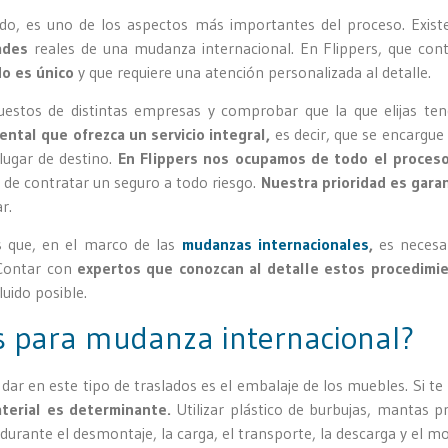
do, es uno de los aspectos más importantes del proceso. Exis
dades
reales de una mudanza internacional. En Flippers, que co
o es único
y que requiere una atención personalizada al detalle.
uestos de distintas empresas y comprobar que la que elijas te
ntal que ofrezca un servicio integral,
es decir, que se encargue
 lugar de destino.
En Flippers nos ocupamos de todo el proces
d de contratar un seguro a todo riesgo.
Nuestra prioridad es garan
r.
 que, en el marco de las
mudanzas internacionales
,
es necesar
 Contar con
expertos que conozcan al detalle estos procedimi
luido posible.
 para mudanza internacional?
 dar en este tipo de traslados es el embalaje de los muebles. S
aterial es determinante.
Utilizar plástico de burbujas, mantas p
durante el desmontaje, la carga, el transporte, la descarga y el mo