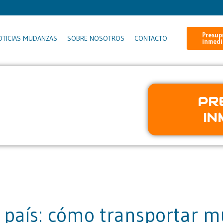
Presup
OTICIAS MUDANZAS
SOBRE NOSOTROS
CONTACTO
inmedi
 con IA
PR
 Nuestra IA identifica los
IN
stimación al momento.
país: cómo transportar m