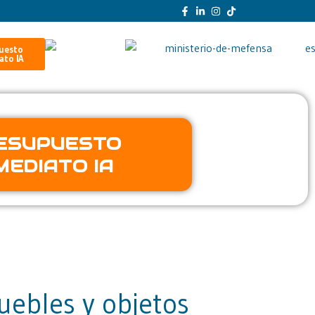
uesto
ato IA
ESUPUESTO
MEDIATO IA
uebles y objetos