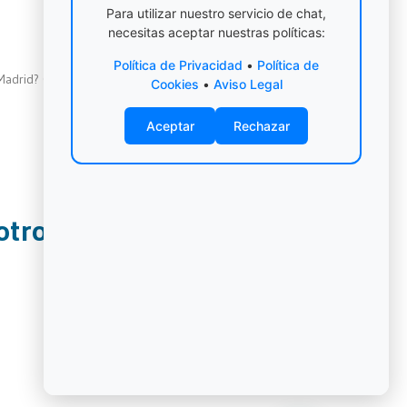
Para utilizar nuestro servicio de chat,
necesitas aceptar nuestras políticas:
SIGUIENTE
Política de Privacidad
•
Política de
adrid? Claves para un traslado sin contratiempos
Cookies
•
Aviso Legal
Aceptar
Rechazar
otros?