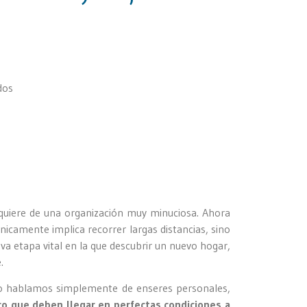
quiere de una organización muy minuciosa. Ahora
icamente implica recorrer largas distancias, sino
va etapa vital en la que descubrir un nuevo hogar,
e.
. No hablamos simplemente de enseres personales,
o que deben llegar en perfectas condiciones a