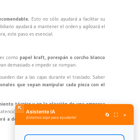
recomendable.
Esto no sólo ayudará a facilitar su
liario ayudará a mantener el orden y agilizará el
a, este paso es esencial.
les como
papel kraft, porexpán o corcho blanco
uevan demasiado e impedir se rompan.
ueden dar a las cajas durante el traslado. Saber
onales que sepan manipular cada pieza con el
miento técnico y en la elección de una empresa
atención personalizada. Si cuentas con nosotros
Asistente IA
🔄
⛶
×
¡Estamos aquí para ayudarte!
rá a destino tal y como ha salido del lugar de