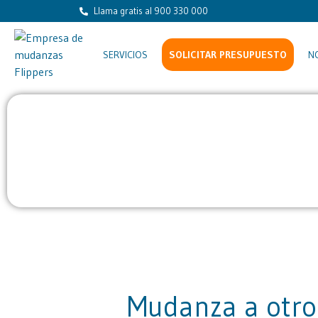
Llama gratis al 900 330 000
SERVICIOS
SOLICITAR PRESUPUESTO
N
Presupuesto inmediato
Envía texto, fotos o un vídeo de tu mudanza.
objetos, calcula el volumen y genera una e
Mudanza a otro 