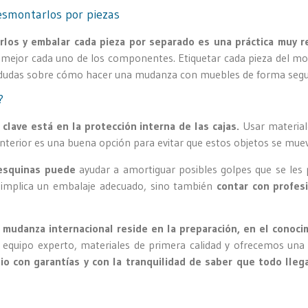
esmontarlos por piezas
los y embalar cada pieza por separado es una práctica muy 
mejor cada uno de los componentes. Etiquetar cada pieza del mobi
es dudas sobre cómo hacer una mudanza con muebles de forma segur
?
 clave está en la protección interna de las cajas.
Usar materia
 interior es una buena opción para evitar que estos objetos se m
 esquinas puede
ayudar a amortiguar posibles golpes que se les p
mplica un embalaje adecuado, sino también
contar con profesi
 mudanza internacional reside en la preparación, en el conoci
quipo experto, materiales de primera calidad y ofrecemos una 
o con garantías y con la tranquilidad de saber que todo llega