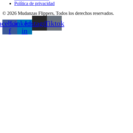
Política de privacidad
© 2026 Mudanzas Flippers, Todos los derechos reservados.
acebook-
Linkedin-
Instagram
Tiktok
f
in