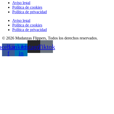
Aviso legal
Política de cookies
Política de privacidad
Aviso legal
Política de cookies
Política de privacidad
© 2026 Mudanzas Flippers, Todos los derechos reservados.
acebook-
Linkedin-
Instagram
Tiktok
f
in