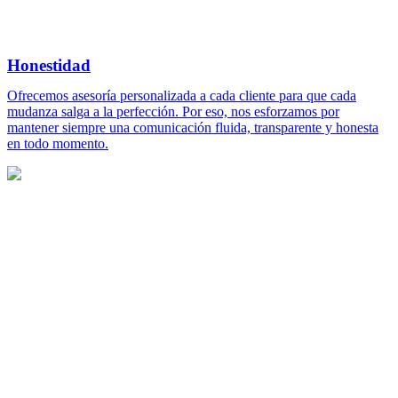
Honestidad
Ofrecemos asesoría personalizada a cada cliente para que cada
mudanza salga a la perfección. Por eso, nos esforzamos por
mantener siempre una comunicación fluida, transparente y honesta
en todo momento.