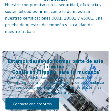
Nuestro compromiso con la seguridad, eficiencia y
sostenibilidad es firme, como lo demuestran
nuestras certificaciones 9001, 18001 y 45001, una
prueba de nuestro desempeño y la calidad de
nuestro trabajo.
Estamos deseando formar parte de este
cambio
Confía en Flippers para tu mudanza
Ponte en contacto con nosotros y te asesoraremos sin
compromiso para que puedas disfrutar de una mudanza
sin complicaciones, fluida y dentro de los plazos más
cómodos para ti
Contacta con nosotros