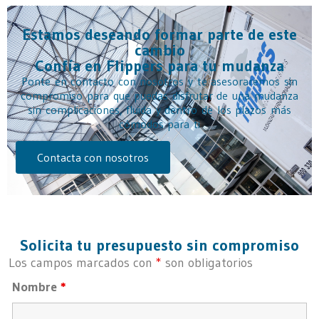
Estamos deseando formar parte de este
cambio
Confía en Flippers para tu mudanza
Ponte en contacto con nosotros y te asesoraremos sin
compromiso para que puedas disfrutar de una mudanza
sin complicaciones, fluida y dentro de los plazos más
cómodos para ti
Contacta con nosotros
Solicita tu presupuesto sin compromiso
Los campos marcados con
*
son obligatorios
Nombre
*