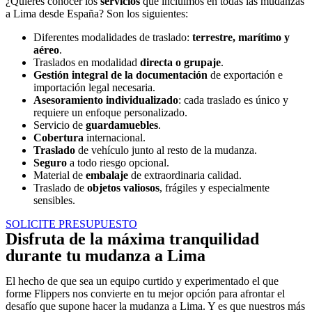
¿Quieres conocer los
servicios
que incluimos en todas las mudanzas
a Lima desde España? Son los siguientes:
Diferentes modalidades de traslado:
terrestre, marítimo y
aéreo
.
Traslados en modalidad
directa o grupaje
.
Gestión integral de la documentación
de exportación e
importación legal necesaria.
Asesoramiento individualizado
: cada traslado es único y
requiere un enfoque personalizado.
Servicio de
guardamuebles
.
Cobertura
internacional.
Traslado
de vehículo junto al resto de la mudanza.
Seguro
a todo riesgo opcional.
Material de
embalaje
de extraordinaria calidad.
Traslado de
objetos valiosos
, frágiles y especialmente
sensibles.
SOLICITE PRESUPUESTO
Disfruta de la máxima tranquilidad
durante tu mudanza a Lima
El hecho de que sea un equipo curtido y experimentado el que
forme Flippers nos convierte en tu mejor opción para afrontar el
desafío que supone hacer la mudanza a Lima. Y es que nuestros más