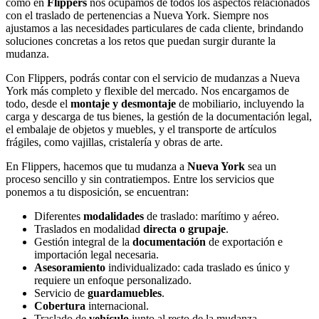
cómo en
Flippers
nos ocupamos de todos los aspectos relacionados
con el traslado de pertenencias a Nueva York. Siempre nos
ajustamos a las necesidades particulares de cada cliente, brindando
soluciones concretas a los retos que puedan surgir durante la
mudanza.
Con Flippers, podrás contar con el servicio de mudanzas a Nueva
York más completo y flexible del mercado. Nos encargamos de
todo, desde el
montaje y desmontaje
de mobiliario, incluyendo la
carga y descarga de tus bienes, la gestión de la documentación legal,
el embalaje de objetos y muebles, y el transporte de artículos
frágiles, como vajillas, cristalería y obras de arte.
En Flippers, hacemos que tu mudanza a
Nueva York
sea un
proceso sencillo y sin contratiempos. Entre los servicios que
ponemos a tu disposición, se encuentran:
Diferentes
modalidades
de traslado: marítimo y aéreo.
Traslados en modalidad
directa o grupaje
.
Gestión integral de la
documentación
de exportación e
importación legal necesaria.
Asesoramiento
individualizado: cada traslado es único y
requiere un enfoque personalizado.
Servicio de
guardamuebles
.
Cobertura
internacional.
Traslado de
vehículo
junto al resto de la mudanza.