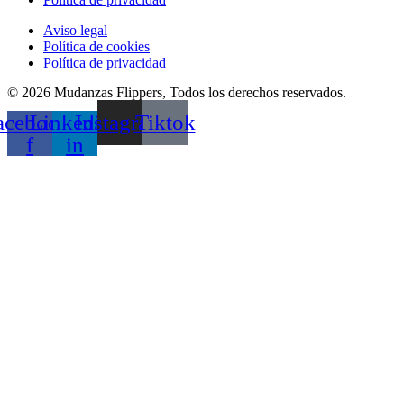
Aviso legal
Política de cookies
Política de privacidad
© 2026 Mudanzas Flippers, Todos los derechos reservados.
acebook-
Linkedin-
Instagram
Tiktok
f
in