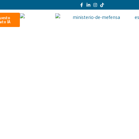
uesto
ato IA