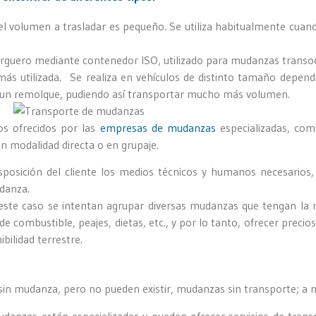
 el volumen a trasladar es pequeño. Se utiliza habitualmente cuando
carguero mediante contenedor ISO, utilizado para mudanzas transo
más utilizada. Se realiza en vehículos de distinto tamaño depen
 un remolque, pudiendo así transportar mucho más volumen.
os ofrecidos por las
empresas de mudanzas
especializadas, com
n modalidad directa o en grupaje.
osición del cliente los medios técnicos y humanos necesarios,
udanza.
 este caso se intentan agrupar diversas mudanzas que tengan la 
de combustible, peajes, dietas, etc., y por lo tanto, ofrecer preci
bilidad terrestre.
in mudanza, pero no pueden existir, mudanzas sin transporte; a n
danzas están especializadas y pueden ofrecer servicios de trans