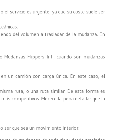
 el servicio es urgente, ya que su coste suele ser
ceánicas.
diendo del volumen a trasladar de la mudanza. En
o Mudanzas Flippers Int., cuando son mudanzas
 en un camión con carga única. En este caso, el
misma ruta, o una ruta similar. De esta forma es
os más competitivos. Merece la pena detallar que la
o ser que sea un movimiento interior.
porte de mudanzas de todo tipo: desde traslados