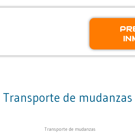
 con IA
PR
 Nuestra IA identifica los
IN
stimación al momento.
Transporte de mudanzas