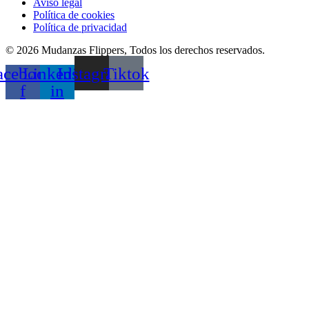
Aviso legal
Política de cookies
Política de privacidad
© 2026 Mudanzas Flippers, Todos los derechos reservados.
acebook-
Linkedin-
Instagram
Tiktok
f
in