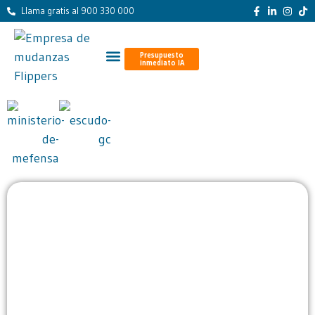
Llama gratis al 900 330 000
Presupuesto
inmediato IA
Presupuesto inmediato con
IA
Envía texto, fotos o un vídeo de tu mudanza.
Nuestra IA identifica los objetos, calcula el volumen
y genera una estimación al momento.