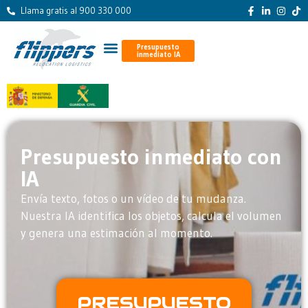
Llama gratis al 900 330 000
Presupuesto
inmediato IA
Presupuesto inmediato con
IA
Envía texto, fotos o un vídeo de tu mudanza.
Nuestra IA identifica los objetos, calcula el volumen
y genera una estimación al momento.
PRESUPUESTO