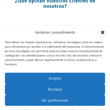
¿Qué opinan nuestros clientes de
nosotros?
Gestionar consentimiento
Para ofrecer las mejores experiencias, utilizamos tecnologías como las cookies
para almacenar y/o acceder a la información del dispositivo. El consentimiento
de estas tecnologías nos permitirá procesar datos como el comportamiento de
navegación o las identificaciones únicas en este sitio. No consentir o retirar el
consentimiento, puede afectar negativamente a ciertas características y
funciones.
Aceptar
Aviso legal
Política de cookies
Rechazar
Política de privacidad
Ver preferencias
© 2026 Mudanzas Flippers, Todos los derechos reservados.
💬