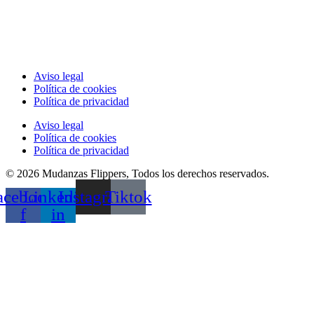
Aviso legal
Política de cookies
Política de privacidad
Aviso legal
Política de cookies
Política de privacidad
© 2026 Mudanzas Flippers, Todos los derechos reservados.
acebook-
Linkedin-
Instagram
Tiktok
f
in