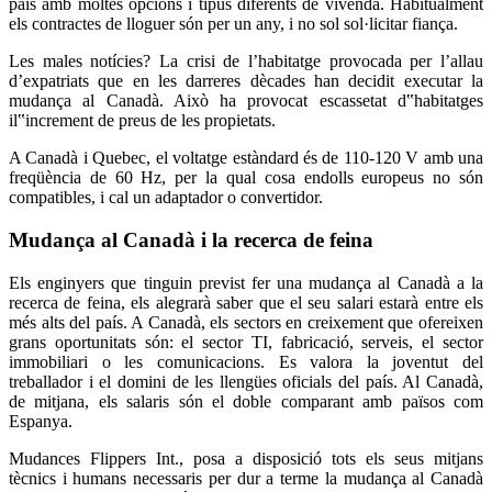
país amb moltes opcions i tipus diferents de vivenda. Habitualment
els contractes de lloguer són per un any, i no sol sol·licitar fiança.
Les males notícies? La crisi de l’habitatge provocada per l’allau
d’expatriats que en les darreres dècades han decidit executar la
mudança al Canadà. Això ha provocat escassetat d‟habitatges
il‟increment de preus de les propietats.
A Canadà i Quebec, el voltatge estàndard és de 110-120 V amb una
freqüència de 60 Hz, per la qual cosa endolls europeus no són
compatibles, i cal un adaptador o convertidor.
Mudança al Canadà i la recerca de feina
Els enginyers que tinguin previst fer una mudança al Canadà a la
recerca de feina, els alegrarà saber que el seu salari estarà entre els
més alts del país. A Canadà, els sectors en creixement que ofereixen
grans oportunitats són: el sector TI, fabricació, serveis, el sector
immobiliari o les comunicacions. Es valora la joventut del
treballador i el domini de les llengües oficials del país. Al Canadà,
de mitjana, els salaris són el doble comparant amb països com
Espanya.
Mudances Flippers Int., posa a disposició tots els seus mitjans
tècnics i humans necessaris per dur a terme la mudança al Canadà