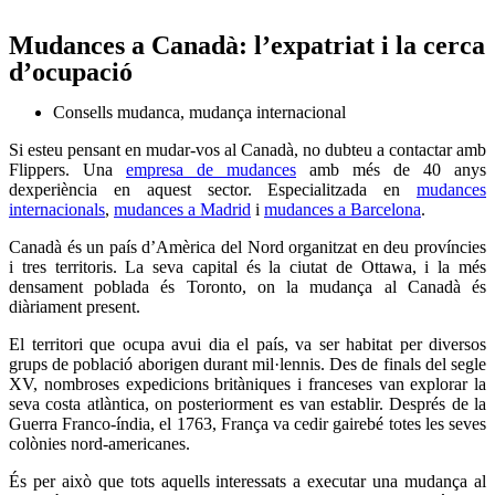
Mudances a Canadà: l’expatriat i la cerca
d’ocupació
Consells mudanca
,
mudança internacional
Si esteu pensant en mudar-vos al Canadà, no dubteu a contactar amb
Flippers. Una
empresa de mudances
amb més de 40 anys
dexperiència en aquest sector. Especialitzada en
mudances
internacionals
,
mudances a Madrid
i
mudances a Barcelona
.
Canadà és un país d’Amèrica del Nord organitzat en deu províncies
i tres territoris. La seva capital és la ciutat de Ottawa, i la més
densament poblada és Toronto, on la mudança al Canadà és
diàriament present.
El territori que ocupa avui dia el país, va ser habitat per diversos
grups de població aborigen durant mil·lennis. Des de finals del segle
XV, nombroses expedicions britàniques i franceses van explorar la
seva costa atlàntica, on posteriorment es van establir. Després de la
Guerra Franco-índia, el 1763, França va cedir gairebé totes les seves
colònies nord-americanes.
És per això que tots aquells interessats a executar una mudança al