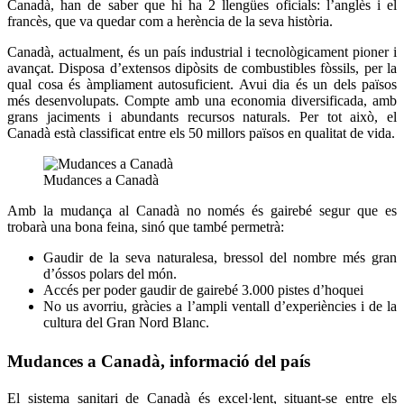
Canadà, han de saber que hi ha 2 llengües oficials: l’anglès i el
francès, que va quedar com a herència de la seva història.
Canadà, actualment, és un país industrial i tecnològicament pioner i
avançat. Disposa d’extensos dipòsits de combustibles fòssils, per la
qual cosa és àmpliament autosuficient. Avui dia és un dels països
més desenvolupats. Compte amb una economia diversificada, amb
grans jaciments i abundants recursos naturals. Per tot això, el
Canadà està classificat entre els 50 millors països en qualitat de vida.
Mudances a Canadà
Amb la mudança al Canadà no només és gairebé segur que es
trobarà una bona feina, sinó que també permetrà:
Gaudir de la seva naturalesa, bressol del nombre més gran
d’óssos polars del món.
Accés per poder gaudir de gairebé 3.000 pistes d’hoquei
No us avorriu, gràcies a l’ampli ventall d’experiències i de la
cultura del Gran Nord Blanc.
Mudances a Canadà, informació del país
El sistema sanitari de Canadà és excel·lent, situant-se entre els