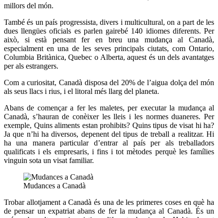
millors del món.
També és un país progressista, divers i multicultural, on a part de les
dues llengües oficials es parlen gairebé 140 idiomes diferents. Per
això, si està pensant fer en breu una mudança al Canadà,
especialment en una de les seves principals ciutats, com Ontario,
Columbia Britànica, Quebec o Alberta, aquest és un dels avantatges
per als estrangers.
Com a curiositat, Canadà disposa del 20% de l’aigua dolça del món
als seus llacs i rius, i el litoral més llarg del planeta.
Abans de començar a fer les maletes, per executar la mudança al
Canadà, s’hauran de conèixer les lleis i les normes duaneres. Per
exemple, Quins aliments estan prohibits? Quins tipus de visat hi ha?
Ja que n’hi ha diversos, depenent del tipus de treball a realitzar. Hi
ha una manera particular d’entrar al país per als treballadors
qualificats i els empresaris, i fins i tot mètodes perquè les famílies
vinguin sota un visat familiar.
Mudances a Canadà
Trobar allotjament a Canadà és una de les primeres coses en què ha
de pensar un expatriat abans de fer la mudança al Canadà. És un