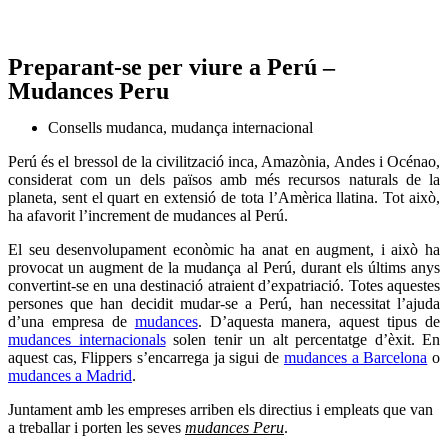
Preparant-se per viure a Perú –
Mudances Peru
Consells mudanca
,
mudança internacional
Perú és el bressol de la civilització inca, Amazònia, Andes i Océnao,
considerat com un dels països amb més recursos naturals de la
planeta, sent el quart en extensió de tota l’Amèrica llatina. Tot això,
ha afavorit l’increment de mudances al Perú.
El seu desenvolupament econòmic ha anat en augment, i això ha
provocat un augment de la mudança al Perú, durant els últims anys
convertint-se en una destinació atraient d’expatriació. Totes aquestes
persones que han decidit mudar-se a Perú, han necessitat l’ajuda
d’una empresa de
mudances
. D’aquesta manera, aquest tipus de
mudances internacionals
solen tenir un alt percentatge d’èxit. En
aquest cas, Flippers s’encarrega ja sigui de
mudances a Barcelona
o
mudances a Madrid
.
Juntament amb les empreses arriben els directius i empleats que van
a treballar i porten les seves
mudances Peru
.