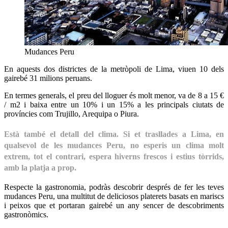
Mudances Peru
En aquests dos districtes de la metròpoli de Lima, viuen 10 dels
gairebé 31 milions peruans.
En termes generals, el preu del lloguer és molt menor, va de 8 a 15 €
/ m2 i baixa entre un 10% i un 15% a les principals ciutats de
províncies com Trujillo, Arequipa o Piura.
Està també el detall del clima. Si et trasllades a Lima, en
qualsevol de les mudances Peru, no esperis un clima molt
extrem, tot el contrari, espera hiverns frescos i estius tòrrids,
amb la platja a prop.
Respecte la gastronomia, podràs descobrir després de fer les teves
mudances Peru, una multitut de deliciosos platerets basats en mariscs
i peixos que et portaran gairebé un any sencer de descobriments
gastronòmics.