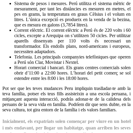
Sistema de pesos i mesures. Perú utilitza el sistema mètric de
mesurament, per tant les distàncies es mesuren en metres, el
pes en grams, la temperatura en graus Cèlsius i el volum en
litres. L’única excepció es produeix en la venda de la bezina,
que es mesura en galons (3,7854 litres).
Corrent elèctric. El corrent elèctric a Perú és de 220 volts i 60
cicles, excepte a Arequipa on s’utilitzen 50 cicles. Per utilitzar
aparells dissenyats per 110 volts és necessari un
transformador. Els endolls plans, nord-americans i europeus,
necessiten adaptadors.
Telefonia. Les principals companyies telefòniques que operen
a Perú són Clar, Movistar i Nextel.
Horari comercial i bancari. Els grans centres comercials solen
obrir d’11:00 a 22:00 hores. L’horari del petit comerç se sol
estendre entre les 8:00 i les 18:00 hores.
Pot ser que les teves mudances Peru impliquin traslladar-te amb la
teva família, potser els teus fills assisteixin a una escola peruana, i
mitjançant aquesta interacció, podràs adonar-te de la calidesa dels
peruans de la seva vida en família. Podríem dir que sens dubte, en la
seva cultura, tot gira entorn de la família i els valors familiars.
Inicialment, els expatriats solen començar per viure en un hotel
i més endavant, per llogar un habitatge, quan arriben les seves