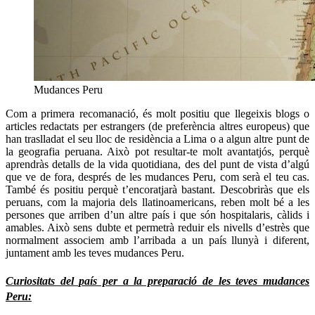
Mudances Peru
Com a primera recomanació, és molt positiu que llegeixis blogs o
articles redactats per estrangers (de preferència altres europeus) que
han traslladat el seu lloc de residència a Lima o a algun altre punt de
la geografia peruana. Això pot resultar-te molt avantatjós, perquè
aprendràs detalls de la vida quotidiana, des del punt de vista d’algú
que ve de fora, després de les mudances Peru, com serà el teu cas.
També és positiu perquè t’encoratjarà bastant. Descobriràs que els
peruans, com la majoria dels llatinoamericans, reben molt bé a les
persones que arriben d’un altre país i que són hospitalaris, càlids i
amables. Això sens dubte et permetrà reduir els nivells d’estrès que
normalment associem amb l’arribada a un país llunyà i diferent,
juntament amb les teves mudances Peru.
Curiositats del país per a la preparació de les teves mudances
Peru: