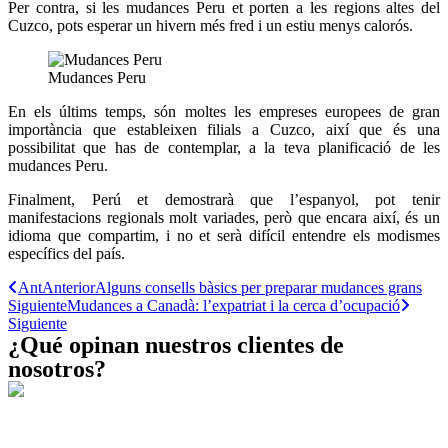
Per contra, si les mudances Peru et porten a les regions altes del
Cuzco, pots esperar un hivern més fred i un estiu menys calorós.
Mudances Peru
En els últims temps, són moltes les empreses europees de gran
importància que estableixen filials a Cuzco, així que és una
possibilitat que has de contemplar, a la teva planificació de les
mudances Peru.
Finalment, Perú et demostrarà que l’espanyol, pot tenir
manifestacions regionals molt variades, però que encara així, és un
idioma que compartim, i no et serà difícil entendre els modismes
específics del país.
Ant
Anterior
Alguns consells bàsics per preparar mudances grans
Siguiente
Mudances a Canadà: l’expatriat i la cerca d’ocupació
Siguiente
¿Qué opinan nuestros clientes de
nosotros?