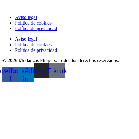
Aviso legal
Política de cookies
Política de privacidad
Aviso legal
Política de cookies
Política de privacidad
© 2026 Mudanzas Flippers, Todos los derechos reservados.
acebook-
Linkedin-
Instagram
Tiktok
f
in