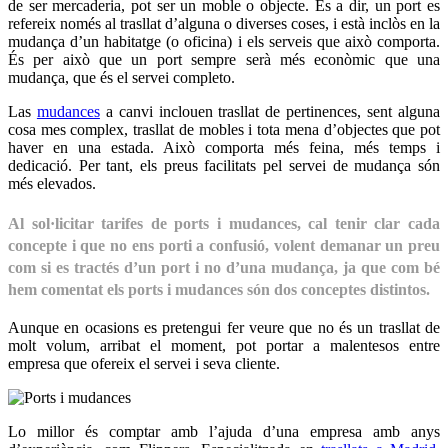
de ser mercaderia, pot ser un moble o objecte. És a dir, un port es
refereix només al trasllat d’alguna o diverses coses, i està inclòs en la
mudança d’un habitatge (o oficina) i els serveis que això comporta.
És per això que un port sempre serà més econòmic que una
mudança, que és el servei completo.
Las
mudances
a canvi inclouen trasllat de pertinences, sent alguna
cosa mes complex, trasllat de mobles i tota mena d’objectes que pot
haver en una estada. Això comporta més feina, més temps i
dedicació. Per tant, els preus facilitats pel servei de mudança són
més elevados.
Al sol·licitar tarifes de ports i mudances, cal tenir clar cada
concepte i que no ens porti a confusió, volent demanar un preu
com si es tractés d’un port i no d’una mudança, ja que com bé
hem comentat els ports i mudances són dos conceptes distintos.
Aunque en ocasions es pretengui fer veure que no és un trasllat de
molt volum, arribat el moment, pot portar a malentesos entre
empresa que ofereix el servei i seva cliente.
Lo millor és comptar amb l’ajuda d’una empresa amb anys