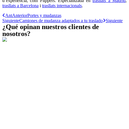
d’experiència, com Flippers. Especialitzada en
trasllats a Madrid
,
trasllats a Barcelona
i
trasllats internacionals
.
Ant
Anterior
Portes y mudanzas
Siguiente
Camiones de mudanza adaptados a tu traslado
Siguiente
¿Qué opinan nuestros clientes de
nosotros?